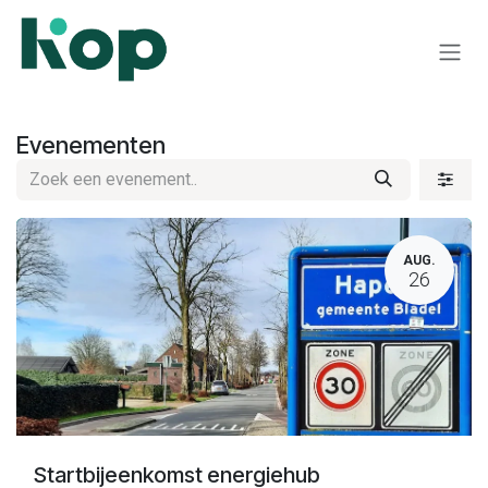
Overslaan naar inhoud
Evenementen
AUG.
26
Startbijeenkomst energiehub