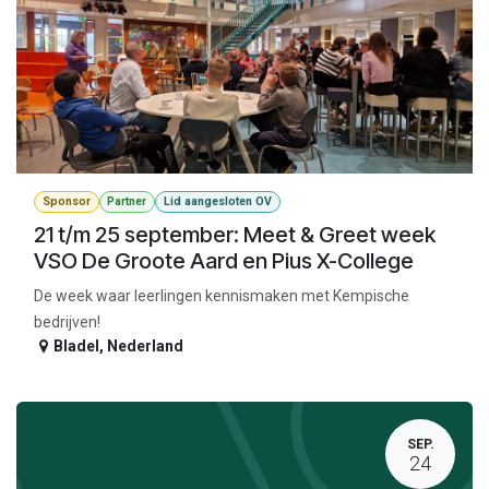
Sponsor
Partner
Lid aangesloten OV
21 t/m 25 september: Meet & Greet week
VSO De Groote Aard en Pius X-College
De week waar leerlingen kennismaken met Kempische
bedrijven!
Bladel
,
Nederland
SEP.
24