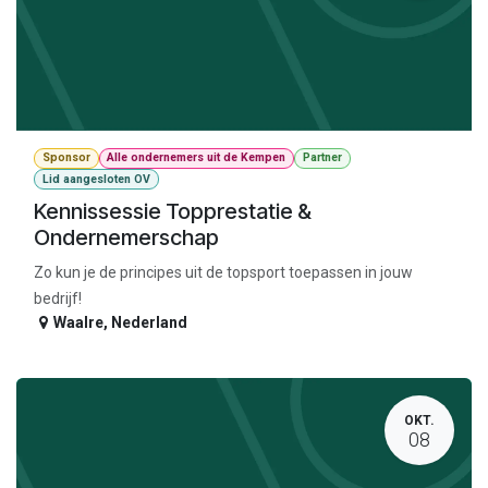
Sponsor
Alle ondernemers uit de Kempen
Partner
Lid aangesloten OV
Kennissessie Topprestatie &
Ondernemerschap
Zo kun je de principes uit de topsport toepassen in jouw
bedrijf!
Waalre
,
Nederland
OKT.
08