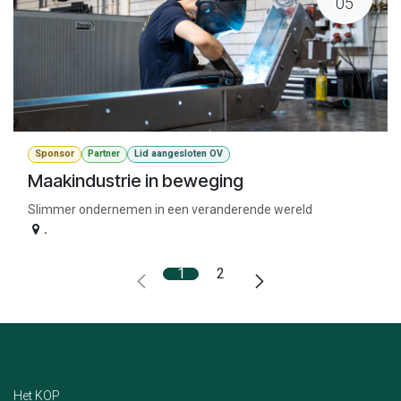
05
Sponsor
Partner
Lid aangesloten OV
Maakindustrie in beweging
Slimmer ondernemen in een veranderende wereld
.
1
2
Het KOP