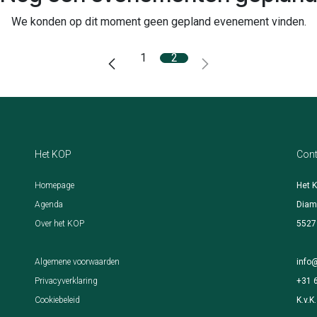
We konden op dit moment geen gepland evenement vinden.
1
2
Het KOP
Cont
Homepage​
Het 
Agenda
Diam
Over het KOP
5527
Algemene voorwaarden
info
Privacyverklaring
+31 
Cookiebeleid
K.v.K