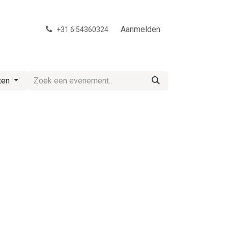
Aanmelden
+31 6 54360324
ten
d