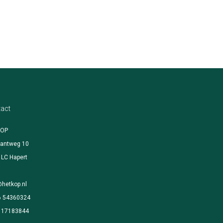
act
KOP
antweg 10
 LC Hapert
@hetkop.nl
6 54360324
. 17183844