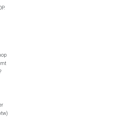
OP.
nop
omt
?
er
btw)