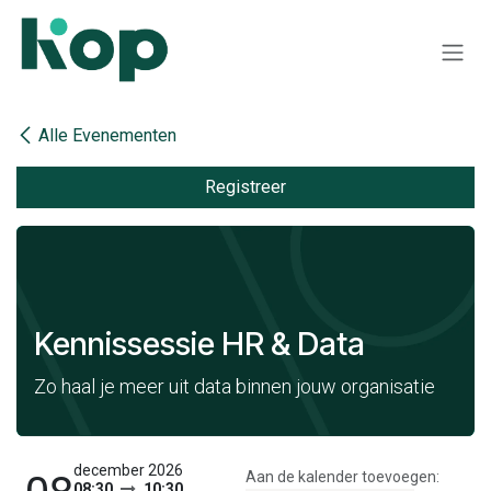
Overslaan naar inhoud
Alle Evenementen
Registreer
Kennissessie HR & Data
Zo haal je meer uit data binnen jouw organisatie
december 2026
Aan de kalender toevoegen:
08:30
10:30